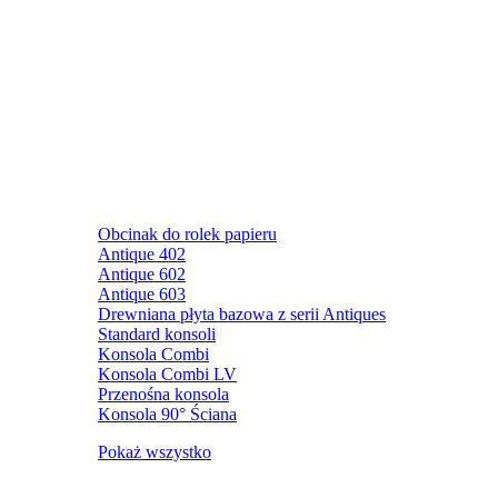
Obcinak do rolek papieru
Antique 402
Antique 602
Antique 603
Drewniana płyta bazowa z serii Antiques
Standard konsoli
Konsola Combi
Konsola Combi LV
Przenośna konsola
Konsola 90° Ściana
Pokaż wszystko