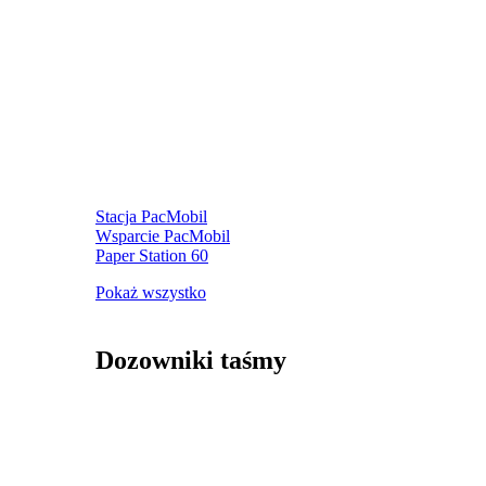
Stacja PacMobil
Wsparcie PacMobil
Paper Station 60
Pokaż wszystko
Dozowniki taśmy