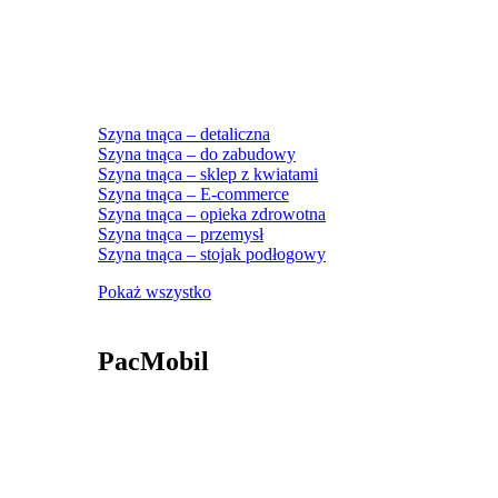
Szyna tnąca – detaliczna
Szyna tnąca – do zabudowy
Szyna tnąca – sklep z kwiatami
Szyna tnąca – E-commerce
Szyna tnąca – opieka zdrowotna
Szyna tnąca – przemysł
Szyna tnąca – stojak podłogowy
Pokaż wszystko
PacMobil