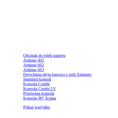
Obcinak do rolek papieru
Antique 402
Antique 602
Antique 603
Drewniana płyta bazowa z serii Antiques
Standard konsoli
Konsola Combi
Konsola Combi LV
Przenośna konsola
Konsola 90° Ściana
Pokaż wszystko