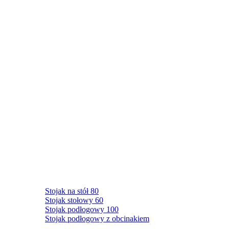
Stojak na stół 80
Stojak stołowy 60
Stojak podłogowy 100
Stojak podłogowy z obcinakiem