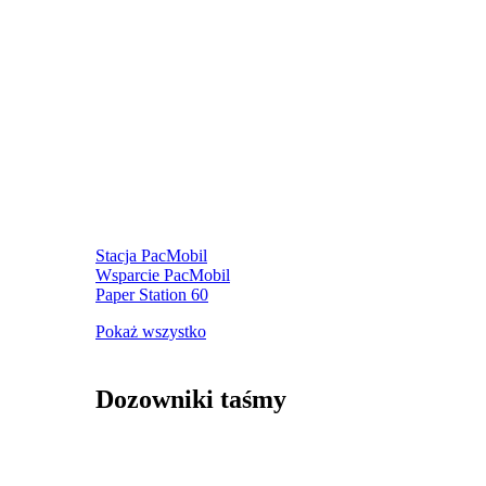
Stacja PacMobil
Wsparcie PacMobil
Paper Station 60
Pokaż wszystko
Dozowniki taśmy