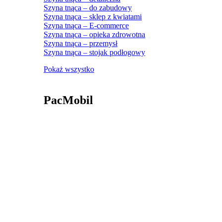
Szyna tnąca – do zabudowy
Szyna tnąca – sklep z kwiatami
Szyna tnąca – E-commerce
Szyna tnąca – opieka zdrowotna
Szyna tnąca – przemysł
Szyna tnąca – stojak podłogowy
Pokaż wszystko
PacMobil