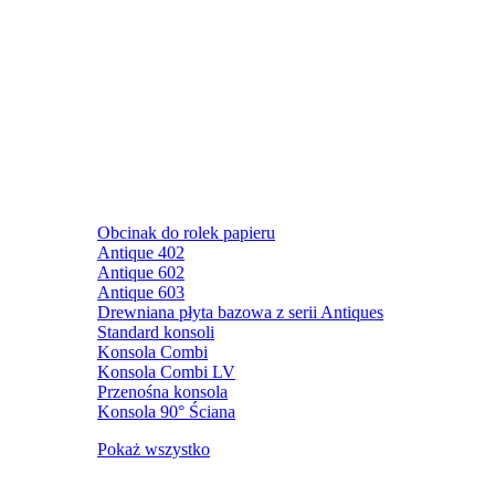
Obcinak do rolek papieru
Antique 402
Antique 602
Antique 603
Drewniana płyta bazowa z serii Antiques
Standard konsoli
Konsola Combi
Konsola Combi LV
Przenośna konsola
Konsola 90° Ściana
Pokaż wszystko