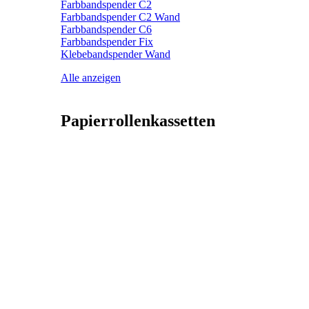
Farbbandspender C2
Farbbandspender C2 Wand
Farbbandspender C6
Farbbandspender Fix
Klebebandspender Wand
Alle anzeigen
Papierrollenkassetten