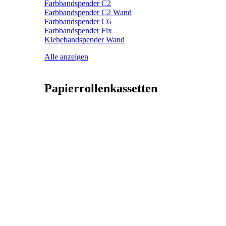
Farbbandspender C2
Farbbandspender C2 Wand
Farbbandspender C6
Farbbandspender Fix
Klebebandspender Wand
Alle anzeigen
Papierrollenkassetten