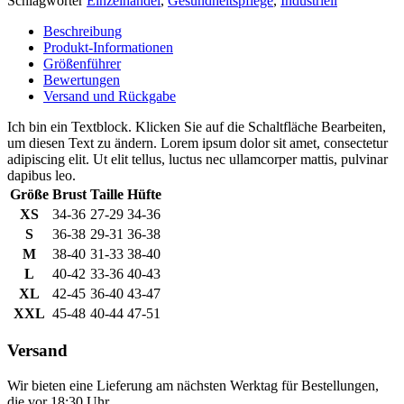
Schlagwörter
Einzelhandel
,
Gesundheitspflege
,
Industriell
Beschreibung
Produkt-Informationen
Größenführer
Bewertungen
Versand und Rückgabe
Ich bin ein Textblock. Klicken Sie auf die Schaltfläche Bearbeiten,
um diesen Text zu ändern. Lorem ipsum dolor sit amet, consectetur
adipiscing elit. Ut elit tellus, luctus nec ullamcorper mattis, pulvinar
dapibus leo.
Größe
Brust
Taille
Hüfte
XS
34-36
27-29
34-36
S
36-38
29-31
36-38
M
38-40
31-33
38-40
L
40-42
33-36
40-43
XL
42-45
36-40
43-47
XXL
45-48
40-44
47-51
Versand
Wir bieten eine Lieferung am nächsten Werktag für Bestellungen,
die vor 18:30 Uhr