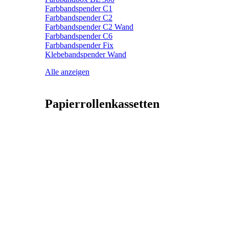
Farbbandspender C1
Farbbandspender C2
Farbbandspender C2 Wand
Farbbandspender C6
Farbbandspender Fix
Klebebandspender Wand
Alle anzeigen
Papierrollenkassetten