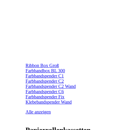
Ribbon Box Groß
Farbbandbox BL 300
Farbbandspender C1
Farbbandspender C2
Farbbandspender C2 Wand
Farbbandspender C6
Farbbandspender Fix
Klebebandspender Wand
Alle anzeigen