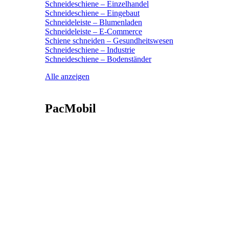
Schneideschiene – Einzelhandel
Schneideschiene – Eingebaut
Schneideleiste – Blumenladen
Schneideleiste – E-Commerce
Schiene schneiden – Gesundheitswesen
Schneideschiene – Industrie
Schneideschiene – Bodenständer
Alle anzeigen
PacMobil