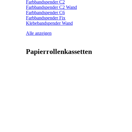
Farbbandspender C2
Farbbandspender C2 Wand
Farbbandspender C6
Farbbandspender Fix
Klebebandspender Wand
Alle anzeigen
Papierrollenkassetten