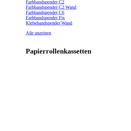
Farbbandspender C2
Farbbandspender C2 Wand
Farbbandspender C6
Farbbandspender Fix
Klebebandspender Wand
Alle anzeigen
Papierrollenkassetten