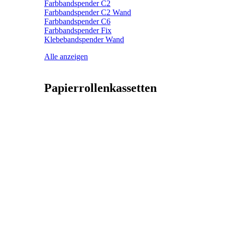
Farbbandspender C2
Farbbandspender C2 Wand
Farbbandspender C6
Farbbandspender Fix
Klebebandspender Wand
Alle anzeigen
Papierrollenkassetten