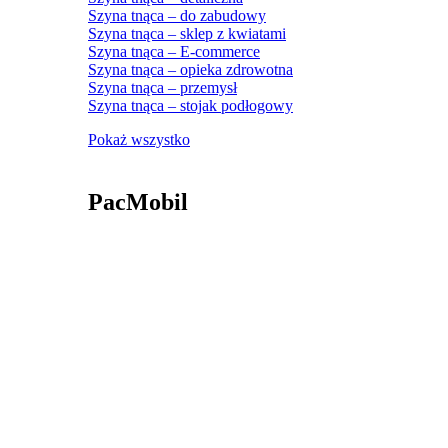
Szyna tnąca – do zabudowy
Szyna tnąca – sklep z kwiatami
Szyna tnąca – E-commerce
Szyna tnąca – opieka zdrowotna
Szyna tnąca – przemysł
Szyna tnąca – stojak podłogowy
Pokaż wszystko
PacMobil