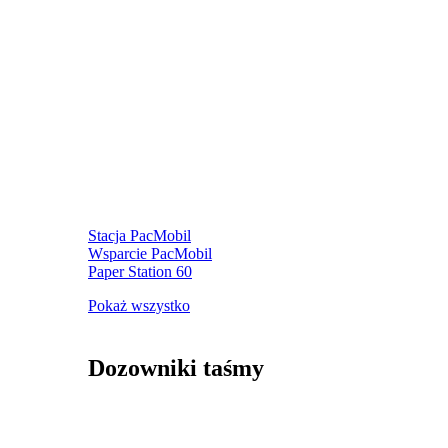
Stacja PacMobil
Wsparcie PacMobil
Paper Station 60
Pokaż wszystko
Dozowniki taśmy