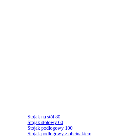
Stojak na stół 80
Stojak stołowy 60
Stojak podłogowy 100
Stojak podłogowy z obcinakiem