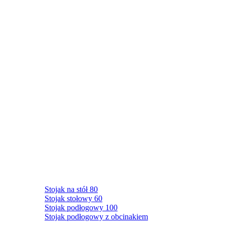
Stojak na stół 80
Stojak stołowy 60
Stojak podłogowy 100
Stojak podłogowy z obcinakiem