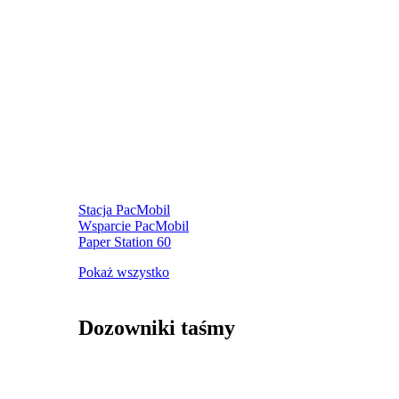
Stacja PacMobil
Wsparcie PacMobil
Paper Station 60
Pokaż wszystko
Dozowniki taśmy