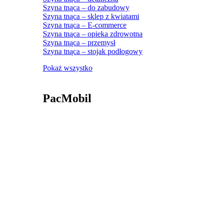
Szyna tnąca – do zabudowy
Szyna tnąca – sklep z kwiatami
Szyna tnąca – E-commerce
Szyna tnąca – opieka zdrowotna
Szyna tnąca – przemysł
Szyna tnąca – stojak podłogowy
Pokaż wszystko
PacMobil